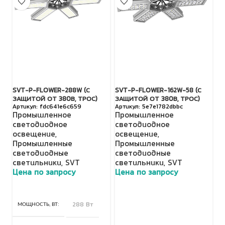
SVT-P-FLOWER-288W (С
SVT-P-FLOWER-162W-58 (С
S
ЗАЩИТОЙ ОТ 380В, ТРОС)
ЗАЩИТОЙ ОТ 380В, ТРОС)
29
fdc641e6c659
5e7e1782dbbc
Промышленное
Промышленное
О
светодиодное
светодиодное
о
освещение
,
освещение
,
с
Промышленные
Промышленные
П
светодиодные
светодиодные
с
светильники
,
SVT
светильники
,
SVT
S
Цена по запросу
Цена по запросу
Ц
МОЩНОСТЬ, ВТ
288 Вт