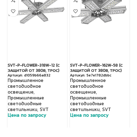
SVT-P-FLOWER-318W-12 (С
SVT-P-FLOWER-162W-58 (С
SV
ЗАЩИТОЙ ОТ 380В, ТРОС)
ЗАЩИТОЙ ОТ 380В, ТРОС)
З
d1059b66a832
5e7e1782dbbc
Промышленное
Промышленное
П
светодиодное
светодиодное
с
освещение
,
освещение
,
о
Промышленные
Промышленные
П
светодиодные
светодиодные
с
светильники
,
SVT
светильники
,
SVT
с
Цена по запросу
Цена по запросу
Ц