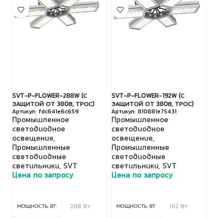
SVT-P-FLOWER-288W (С
SVT-P-FLOWER-192W (С
TL
ЗАЩИТОЙ ОТ 380В, ТРОС)
ЗАЩИТОЙ ОТ 380В, ТРОС)
П
fdc641e6c659
810881e75431
Промышленное
Промышленное
с
светодиодное
светодиодное
о
освещение
,
освещение
,
Н
Промышленные
Промышленные
с
светодиодные
светодиодные
с
светильники
,
SVT
светильники
,
SVT
Ц
Цена по запросу
Цена по запросу
МОЩНОСТЬ, ВТ
288 Вт
МОЩНОСТЬ, ВТ
192 Вт