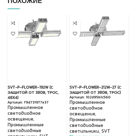
ПОХОЖИЕ
SVT-P-FLOWER-192W (С
SVT-P-FLOWER-212W-27 (С
S
ЗАЩИТОЙ ОТ 380В, ТРОС,
ЗАЩИТОЙ ОТ 380В, ТРОС)
З
102d95b1c560
48X4)
Промышленное
П
f9d731977e37
Промышленное
светодиодное
с
светодиодное
освещение
,
о
освещение
,
Промышленные
П
Промышленные
светодиодные
с
светодиодные
светильники
,
SVT
с