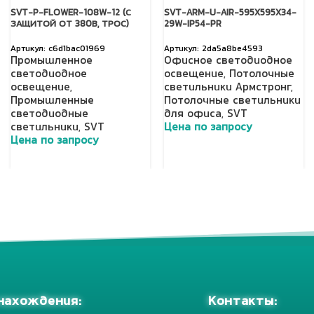
SVT-P-FLOWER-108W-12 (С
SVT-ARM-U-AIR-595X595X34-
ЗАЩИТОЙ ОТ 380В, ТРОС)
29W-IP54-PR
c6d1bac01969
2da5a8be4593
Промышленное
Офисное светодиодное
светодиодное
освещение
,
Потолочные
освещение
,
светильники Армстронг
,
Промышленные
Потолочные светильники
светодиодные
для офиса
,
SVT
светильники
,
SVT
Цена по запросу
Цена по запросу
Добавить в корзину
Добавить в корзину
Контакты:
нахождения: