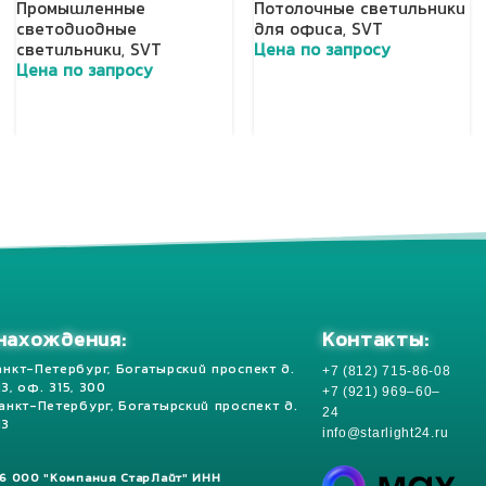
Промышленные
Потолочные светильники
светодиодные
для офиса
,
SVT
светильники
,
SVT
Цена по запросу
Цена по запросу
Добавить в корзину
Добавить в корзину
Контакты:
нахождения:
+7 (812) 715-86-08
анкт-Петербург, Богатырский проспект д.
 13, оф. 315, 300
+7 (921) 969–60–
Санкт-Петербург, Богатырский проспект д.
24
13
info@starlight24.ru
26 ООО "Компания СтарЛайт" ИНН