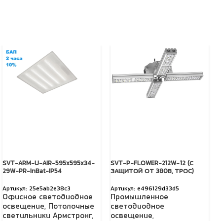
SVT-ARM-U-AIR-595x595x34-
SVT-P-FLOWER-212W-12 (С
29W-PR-InBat-IP54
ЗАЩИТОЙ ОТ 380В, ТРОС)
25e5ab2e38c3
e496129d33d5
Офисное светодиодное
Промышленное
освещение
,
Потолочные
светодиодное
светильники Армстронг
,
освещение
,