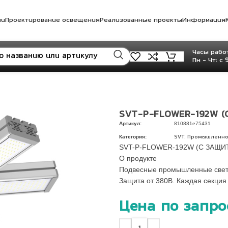
ли
Проектирование освещения
Реализованные проекты
Информация
Часы работ
Пн - Чт: с 
SVT-P-FLOWER-192W (
Артикул:
810881e75431
Категория:
,
SVT
Промышленно
SVT-P-FLOWER-192W (С ЗАЩИТ
О продукте
Подвесные промышленные светил
Защита от 380В. Каждая секция
Цена по запро