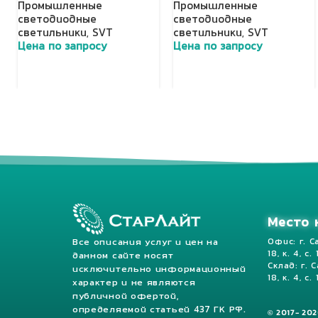
Промышленные
Промышленные
светодиодные
светодиодные
светильники
,
SVT
светильники
,
SVT
Цена по запросу
Цена по запросу
Добавить в корзину
Добавить в корзину
Место 
Все описания услуг и цен на
Офис: г. С
18, к. 4, с.
данном сайте носят
Склад: г. 
исключительно информационный
18, к. 4, с. 
характер и не являются
публичной офертой,
определяемой статьей 437 ГК РФ.
© 2017- 20