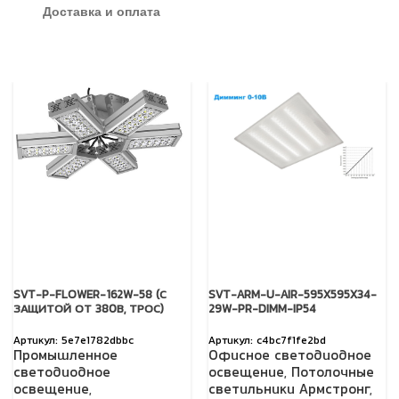
Доставка и оплата
SVT-P-FLOWER-162W-58 (С
SVT-ARM-U-AIR-595X595X34-
ЗАЩИТОЙ ОТ 380В, ТРОС)
29W-PR-DIMM-IP54
5e7e1782dbbc
c4bc7f1fe2bd
Промышленное
Офисное светодиодное
светодиодное
освещение
,
Потолочные
освещение
,
светильники Армстронг
,