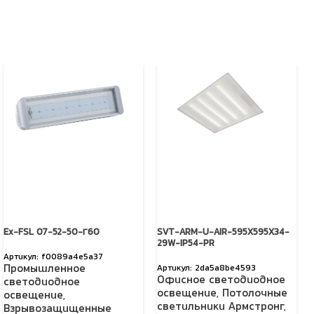
Ex-FSL 07-52-50-Г60
SVT-ARM-U-AIR-595X595X34-
29W-IP54-PR
f0089a4e5a37
Промышленное
2da5a8be4593
Офисное светодиодное
светодиодное
освещение
,
Потолочные
освещение
,
светильники Армстронг
,
Взрывозащищенные