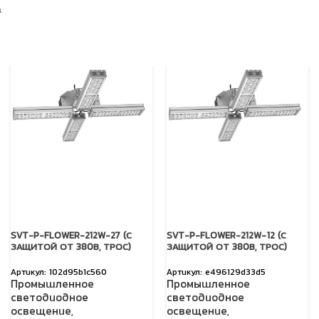
а
SVT-P-FLOWER-212W-27 (С
SVT-P-FLOWER-212W-12 (С
ЗАЩИТОЙ ОТ 380В, ТРОС)
ЗАЩИТОЙ ОТ 380В, ТРОС)
102d95b1c560
e496129d33d5
Промышленное
Промышленное
светодиодное
светодиодное
освещение
,
освещение
,