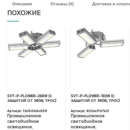
Описание
Отзывы (0)
Доставка и оплат
ПОХОЖИЕ
SVT-P-FLOWER-288W (С
SVT-P-FLOWER-183W (С
ЗАЩИТОЙ ОТ 380В, ТРОС)
ЗАЩИТОЙ ОТ 380В, ТРОС)
fdc641e6c659
832ee1fd7b21
Промышленное
Промышленное
светодиодное
светодиодное
освещение
,
освещение
,