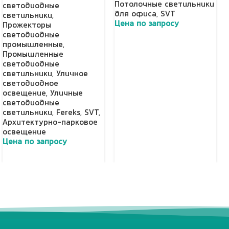
Потолочные светильники
светодиодные
для офиса
,
SVT
светильники
,
Цена по запросу
Прожекторы
светодиодные
Добавить в корзину
промышленные
,
Промышленные
светодиодные
светильники
,
Уличное
светодиодное
освещение
,
Уличные
светодиодные
светильники
,
Fereks
,
SVT
,
Архитектурно-парковое
освещение
Цена по запросу
Добавить в корзину