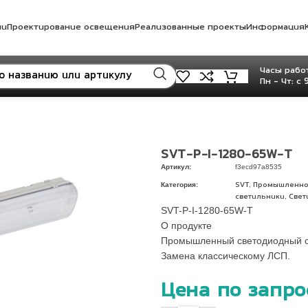
ли
Проектирование освещения
Реализованные проекты
Информация
Часы работ
Пн - Чт: с 
SVT-P-I-1280-65W-T
Артикул:
f3ecd97a8535
Категория:
,
SVT
Промышленно
,
светильники
Свет
SVT-P-I-1280-65W-T
О продукте
Промышленный светодиодный св
Замена классическому ЛСП.
Цена по запро