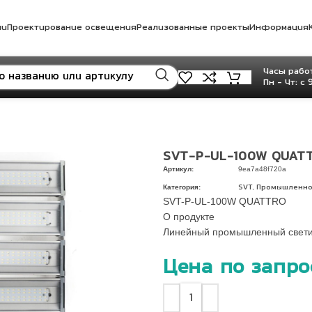
ли
Проектирование освещения
Реализованные проекты
Информация
Часы работ
Пн - Чт: с 
SVT-P-UL-100W QUAT
Артикул:
9ea7a48f720a
Категория:
,
SVT
Промышленно
SVT-P-UL-100W QUATTRO
О продукте
Линейный промышленный свети
Цена по запро