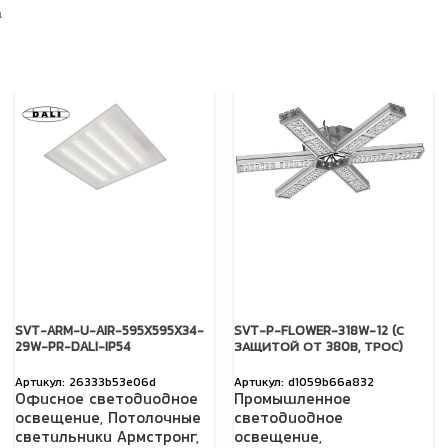
а
SVT-ARM-U-AIR-595X595X34-
SVT-P-FLOWER-318W-12 (С
29W-PR-DALI-IP54
ЗАЩИТОЙ ОТ 380В, ТРОС)
26333b53e06d
d1059b66a832
Офисное светодиодное
Промышленное
освещение
,
Потолочные
светодиодное
светильники Армстронг
,
освещение
,