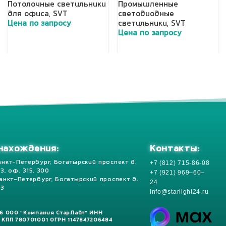
Потолочные светильники
Промышленные
для офиса
,
SVT
светодиодные
Цена по запросу
светильники
,
SVT
Цена по запросу
Добавить в корзину
Добавить в корзину
Контакты:
нахождения:
+7 (812) 715-86-08
анкт-Петербург, Богатырский проспект д.
 13, оф. 315, 300
+7 (921) 969–60–
Санкт-Петербург, Богатырский проспект д.
24
13
info@starlight24.ru
26 ООО "Компания СтарЛайт" ИНН
 КПП 780701001 ОГРН 1147847206484