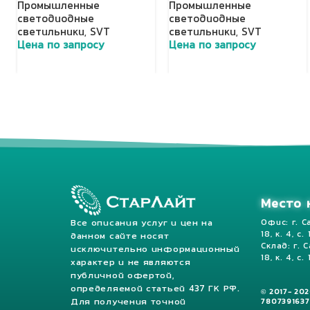
Промышленные
Промышленные
светодиодные
светодиодные
светильники
,
SVT
светильники
,
SVT
Цена по запросу
Цена по запросу
Добавить в корзину
Добавить в корзину
Место 
Все описания услуг и цен на
Офис: г. С
18, к. 4, с.
данном сайте носят
Склад: г. 
исключительно информационный
18, к. 4, с. 
характер и не являются
публичной офертой,
определяемой статьей 437 ГК РФ.
© 2017- 20
Для получения точной
7807391637