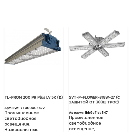
а
TL-PROM 200 PR Plus LV 5К (Д)
SVT-P-FLOWER-318W-27 (С
ЗАЩИТОЙ ОТ 380В, ТРОС)
УТ000003472
Промышленное
1bb9df1eb547
Промышленное
светодиодное
светодиодное
освещение
,
освещение
,
Низковольтные