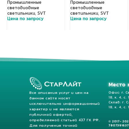
Промышленные
Промышленные
светодиодные
светодиодные
светильники
,
SVT
светильники
,
SVT
Цена по запросу
Цена по запросу
Добавить в корзину
Добавить в корзину
Место 
Все описания услуг и цен на
Офис: г. С
18, к. 4, с.
данном сайте носят
Склад: г. 
исключительно информационный
18, к. 4, с. 
характер и не являются
публичной офертой,
определяемой статьей 437 ГК РФ.
© 2017- 20
Для получения точной
7807391637