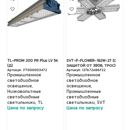
TL-PROM 200 PR Plus LV 5К
SVT-P-FLOWER-162W-27 (С
SV
(Д)
ЗАЩИТОЙ ОТ 380В, ТРОС)
З
УТ000003472
127b72e86f22
Промышленное
Промышленное
П
светодиодное
светодиодное
с
освещение
,
освещение
,
о
Низковольтные
Промышленные
П
светодиодные
светодиодные
с
светильники
,
TL
светильники
,
SVT
с
Цена по запросу
Цена по запросу
Ц