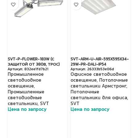
SVT-P-FLOWER-183W (С
SVT-ARM-U-AIR-595X595X34-
SV
ЗАЩИТОЙ ОТ 380В, ТРОС)
29W-PR-DALI-IP54
З
832ee1fd7b21
26333b53e06d
Промышленное
Офисное светодиодное
П
светодиодное
освещение
,
Потолочные
с
освещение
,
светильники Армстронг
,
о
Промышленные
Потолочные
П
светодиодные
светильники для офиса
,
с
светильники
,
SVT
SVT
с
Цена по запросу
Цена по запросу
Ц