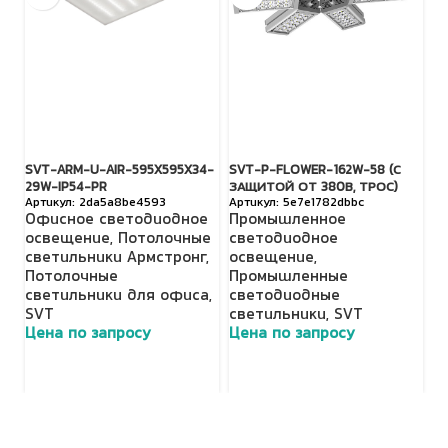
SVT-ARM-U-AIR-595X595X34-
SVT-P-FLOWER-162W-58 (С
S
29W-IP54-PR
ЗАЩИТОЙ ОТ 380В, ТРОС)
З
2da5a8be4593
5e7e1782dbbc
Офисное светодиодное
Промышленное
П
освещение
,
Потолочные
светодиодное
с
светильники Армстронг
,
освещение
,
о
Потолочные
Промышленные
П
светильники для офиса
,
светодиодные
с
SVT
светильники
,
SVT
с
Цена по запросу
Цена по запросу
Ц