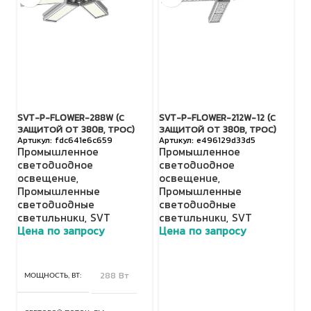
SVT-P-FLOWER-288W (С
SVT-P-FLOWER-212W-12 (С
SV
ЗАЩИТОЙ ОТ 380В, ТРОС)
ЗАЩИТОЙ ОТ 380В, ТРОС)
З
fdc641e6c659
e496129d33d5
Промышленное
Промышленное
П
светодиодное
светодиодное
с
освещение
,
освещение
,
о
Промышленные
Промышленные
П
светодиодные
светодиодные
с
светильники
,
SVT
светильники
,
SVT
с
Цена по запросу
Цена по запросу
Ц
МОЩНОСТЬ, ВТ
288 Вт