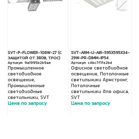
SVT-P-FLOWER-108W-27 (С
SVT-ARM-U-AIR-595X595X34-
S
ЗАЩИТОЙ ОТ 380В, ТРОС)
29W-PR-DIMM-IP54
З
9a1995b2b9ae
c4bc7f1fe2bd
Промышленное
Офисное светодиодное
П
светодиодное
освещение
,
Потолочные
с
освещение
,
светильники Армстронг
,
о
Промышленные
Потолочные
П
светодиодные
светильники для офиса
,
с
светильники
,
SVT
SVT
с
Цена по запросу
Цена по запросу
Ц