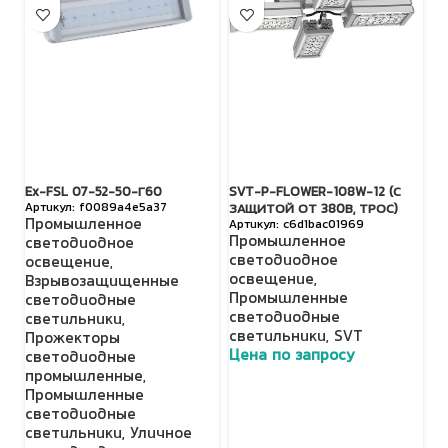
Ex-FSL 07-52-50-Г60
SVT-P-FLOWER-108W-12 (С
S
f0089a4e5a37
ЗАЩИТОЙ ОТ 380В, ТРОС)
З
Промышленное
c6d1bac01969
Промышленное
П
светодиодное
светодиодное
с
освещение
,
освещение
,
о
Взрывозащищенные
Промышленные
П
светодиодные
светодиодные
с
светильники
,
светильники
,
SVT
с
Прожекторы
Цена по запросу
Ц
светодиодные
промышленные
,
Промышленные
светодиодные
светильники
,
Уличное