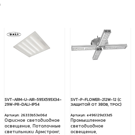
а
SVT-ARM-U-AIR-595X595X34-
SVT-P-FLOWER-212W-12 (С
29W-PR-DALI-IP54
ЗАЩИТОЙ ОТ 380В, ТРОС)
26333b53e06d
e496129d33d5
Офисное светодиодное
Промышленное
освещение
,
Потолочные
светодиодное
светильники Армстронг
,
освещение
,