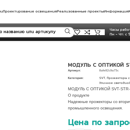
ли
Проектирование освещения
Реализованные проекты
Информация
Часы работ
Пн - Чт: с 
МОДУЛЬ С ОПТИКОЙ S
Артикул:
8afe82c9a75c
Категория:
,
SVT
Прожекторы 
Уличное светодио
МОДУЛЬ С ОПТИКОЙ SVT-STR-
О продукте
Надежные прожекторы со вторичн
промышленного освещения.
Цена по запро