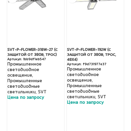
SVT-P-FLOWER-318W-27 (С
SVT-P-FLOWER-192W (С
S
ЗАЩИТОЙ ОТ 380В, ТРОС)
ЗАЩИТОЙ ОТ 380В, ТРОС,
З
1bb9df1eb547
48X4)
Промышленное
П
f9d731977e37
Промышленное
светодиодное
с
светодиодное
освещение
,
о
освещение
,
Промышленные
П
Промышленные
светодиодные
с
светодиодные
светильники
,
SVT
с
светильники
,
SVT
Цена по запросу
Ц
Цена по запросу