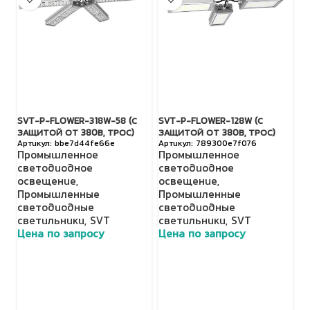
SVT-P-FLOWER-318W-58 (С
SVT-P-FLOWER-128W (С
SV
ЗАЩИТОЙ ОТ 380В, ТРОС)
ЗАЩИТОЙ ОТ 380В, ТРОС)
З
bbe7d44fe66e
789300e7f076
Промышленное
Промышленное
П
светодиодное
светодиодное
с
освещение
,
освещение
,
о
Промышленные
Промышленные
П
светодиодные
светодиодные
с
светильники
,
SVT
светильники
,
SVT
с
Цена по запросу
Цена по запросу
Ц