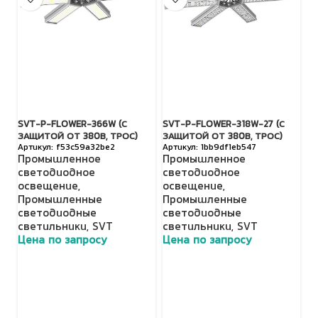
SVT-P-FLOWER-366W (С
SVT-P-FLOWER-318W-27 (С
TL
ЗАЩИТОЙ ОТ 380В, ТРОС)
ЗАЩИТОЙ ОТ 380В, ТРОС)
(Д
f53c59a32be2
1bb9df1eb547
Промышленное
Промышленное
П
светодиодное
светодиодное
с
освещение
,
освещение
,
о
Промышленные
Промышленные
Н
светодиодные
светодиодные
с
светильники
,
SVT
светильники
,
SVT
с
Цена по запросу
Цена по запросу
Ц