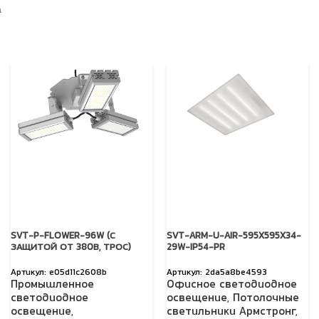
а
SVT-P-FLOWER-96W (С
SVT-ARM-U-AIR-595X595X34-
ЗАЩИТОЙ ОТ 380В, ТРОС)
29W-IP54-PR
e05d11c2608b
2da5a8be4593
Промышленное
Офисное светодиодное
светодиодное
освещение
,
Потолочные
освещение
,
светильники Армстронг
,