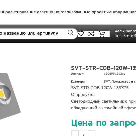
ли
Проектирование освещения
Реализованные проекты
Информация
Часы работ
Пн - Чт: с 
SVT-STR-COB-120W-13
Артикул:
b60d66a2d2ce
Категория:
,
SVT
Прожекторы 
SVT-STR-COB-120W-135X75
О продукте
Светодиодный светильник с при
обладающий высочайшей эффек
Цена по запро