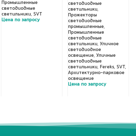
Промышленные
светодиодные
светодиодные
светильники
,
светильники
,
SVT
Прожекторы
Цена по запросу
светодиодные
промышленные
,
Добавить в корзину
Промышленные
светодиодные
светильники
,
Уличное
светодиодное
освещение
,
Уличные
светодиодные
светильники
,
Fereks
,
SVT
,
Архитектурно-парковое
освещение
Цена по запросу
Добавить в корзину