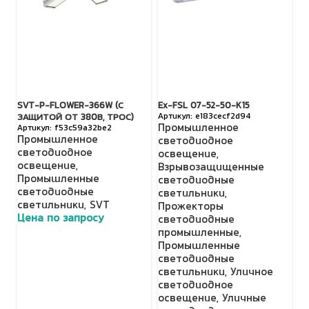
SVT-P-FLOWER-366W (С
Ex-FSL 07-52-50-K15
S
e183cecf2d94
ЗАЩИТОЙ ОТ 380В, ТРОС)
З
Промышленное
f53c59a32be2
Промышленное
П
светодиодное
светодиодное
с
освещение
,
освещение
,
о
Взрывозащищенные
Промышленные
П
светодиодные
светодиодные
с
светильники
,
светильники
,
SVT
с
Прожекторы
Цена по запросу
Ц
светодиодные
промышленные
,
Промышленные
светодиодные
светильники
,
Уличное
светодиодное
освещение
,
Уличные