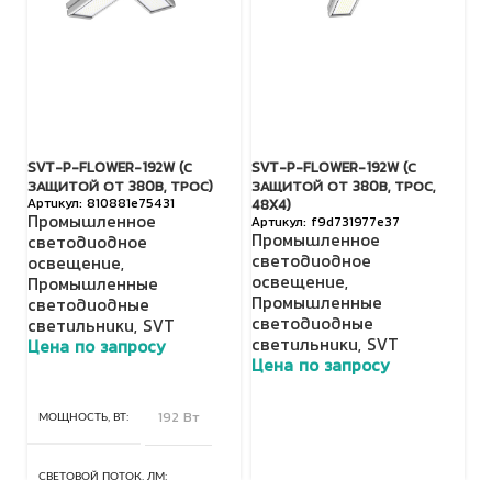
SVT-P-FLOWER-192W (С
SVT-P-FLOWER-192W (С
S
ЗАЩИТОЙ ОТ 380В, ТРОС)
ЗАЩИТОЙ ОТ 380В, ТРОС,
З
810881e75431
48X4)
Промышленное
П
f9d731977e37
Промышленное
светодиодное
с
светодиодное
освещение
,
о
освещение
,
Промышленные
П
Промышленные
светодиодные
с
светодиодные
светильники
,
SVT
с
светильники
,
SVT
Цена по запросу
Ц
Цена по запросу
МОЩНОСТЬ, ВТ
192 Вт
СВЕТОВОЙ ПОТОК, ЛМ