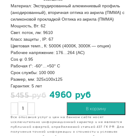
Материал: Экструдированный алюминиевый профиль
(анодированный), вторичная оптика из акрила (ПММА) с
силиконовой прокладкой Оптика из акрила (ПММА)
Мощность, Вт: 62
Свет. поток, лм: 9610
Класс защиты , IP: 67
Цветовая темп., К: 5000К (4000К, 3000К — опция)
Рабочее напряжение: 176…264 (AС)
Сos φ: 0.95
Рабочая t°: -60°…+50° С
Срок службы: 100 000
Размер, мм: 325х100х125
Гарантия: 5 лет
4960
руб
5455
руб
В корзину
Все описания услуг и цен на данном сайте носят
исключительно информационный характер и не являются
публичной офертой, определяемой статьей 437 ГК РФ. Для
получения точной информации о стоимости и условиях