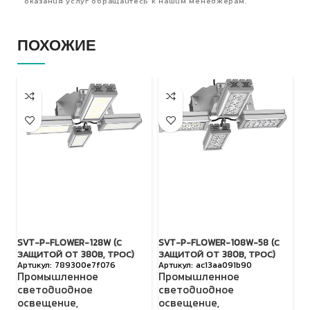
оказания услуг обращайтесь к нашим менеджерам.
ПОХОЖИЕ
SVT-P-FLOWER-128W (С
SVT-P-FLOWER-108W-58 (С
S
ЗАЩИТОЙ ОТ 380В, ТРОС)
ЗАЩИТОЙ ОТ 380В, ТРОС)
З
789300e7f076
ac13aa091b90
Промышленное
Промышленное
П
светодиодное
светодиодное
с
освещение
,
освещение
,
о