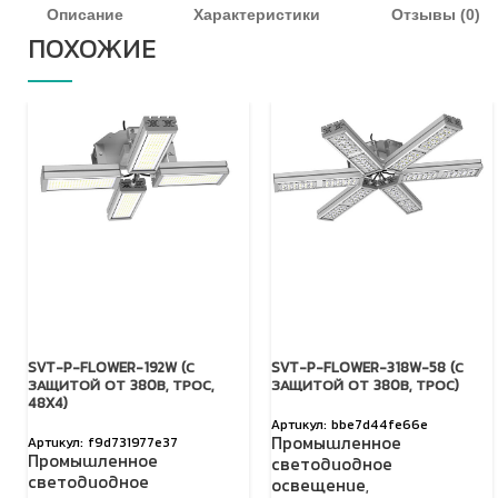
Описание
Характеристики
Отзывы (0)
ПОХОЖИЕ
SVT-P-FLOWER-192W (С
SVT-P-FLOWER-318W-58 (С
ЗАЩИТОЙ ОТ 380В, ТРОС,
ЗАЩИТОЙ ОТ 380В, ТРОС)
48X4)
bbe7d44fe66e
Промышленное
f9d731977e37
Промышленное
светодиодное
светодиодное
освещение
,