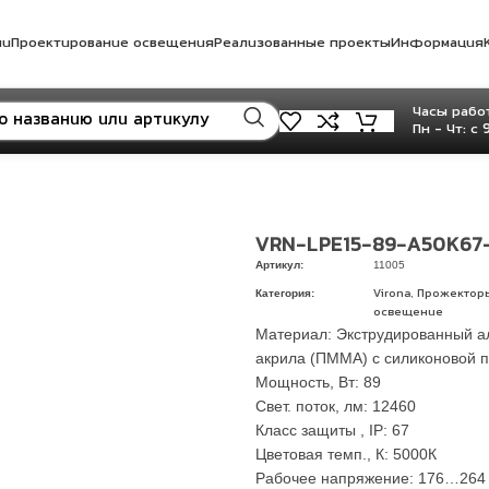
ли
Проектирование освещения
Реализованные проекты
Информация
Часы работ
Пн - Чт: с 
VRN-LPE15-89-A50K67
Артикул:
11005
Категория:
,
Virona
Прожектор
освещение
Материал: Экструдированный а
акрила (ПММА) с силиконовой 
Мощность, Вт: 89
Свет. поток, лм: 12460
Класс защиты , IP: 67
Цветовая темп., К: 5000К
Рабочее напряжение: 176…264 