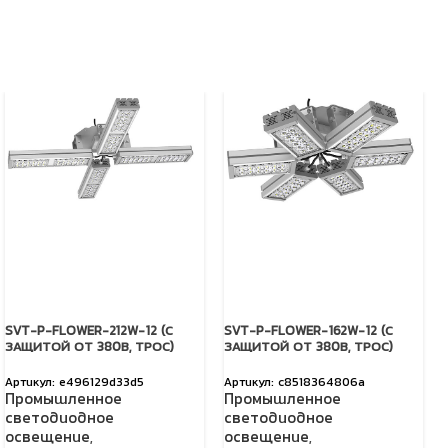
SVT-P-FLOWER-212W-12 (С
SVT-P-FLOWER-162W-12 (С
ЗАЩИТОЙ ОТ 380В, ТРОС)
ЗАЩИТОЙ ОТ 380В, ТРОС)
e496129d33d5
c8518364806a
Промышленное
Промышленное
светодиодное
светодиодное
освещение
,
освещение
,