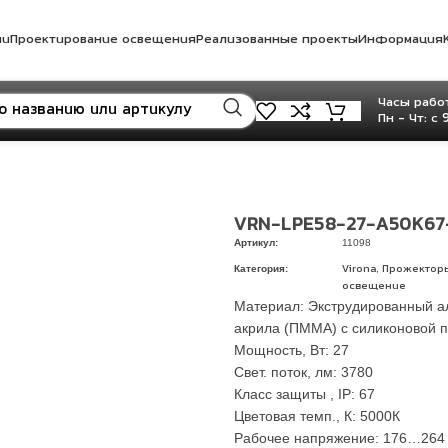
ли
Проектирование освещения
Реализованные проекты
Информация
Часы работ
Пн - Чт: с 
VRN-LPE58-27-A50K67
Артикул:
11098
Категория:
,
Virona
Прожектор
освещение
Материал: Экструдированный а
акрила (ПММА) с силиконовой 
Мощность, Вт: 27
Свет. поток, лм: 3780
Класс защиты , IP: 67
Цветовая темп., К: 5000К
Рабочее напряжение: 176…264 