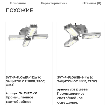
Описание
Характеристики
Отзывы (0)
ПОХОЖИЕ
SVT-P-FLOWER-192W (С
SVT-P-FLOWER-144W (С
ЗАЩИТОЙ ОТ 380В, ТРОС,
ЗАЩИТОЙ ОТ 380В, ТРОС)
48X4)
c13527c6939f
Промышленное
f9d731977e37
Промышленное
светодиодное
светодиодное
освещение
,