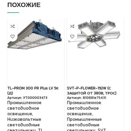
ПОХОЖИЕ
TL-PROM 300 PR Plus LV 5К
SVT-P-FLOWER-192W (С
TL
(Д)
ЗАЩИТОЙ ОТ 380В, ТРОС)
(Д
УТ000003473
810881e75431
Промышленное
Промышленное
П
светодиодное
светодиодное
с
освещение
,
освещение
,
о
Низковольтные
Промышленные
Н
светодиодные
светодиодные
с
светильники
,
TL
светильники
,
SVT
с