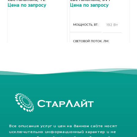
Цена по запросу
Цена по запросу
Ц
МОЩНОСТЬ, ВТ
192 Вт
СВЕТОВОЙ ПОТОК, ЛМ
25920 Лм
КЛАСС ЗАЩИТЫ, IP
67
Все описания услуг и цен на данном сайте носят
исключительно информационный характер и не