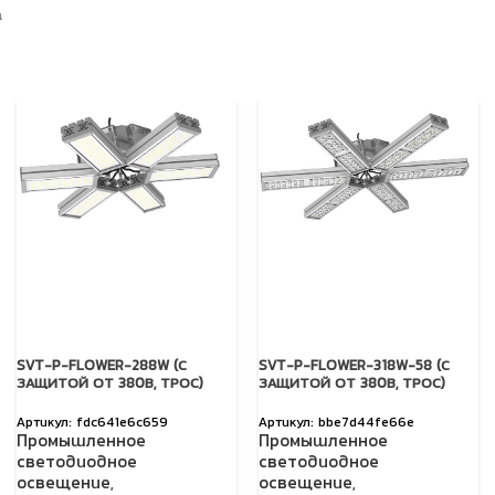
а
SVT-P-FLOWER-288W (С
SVT-P-FLOWER-318W-58 (С
ЗАЩИТОЙ ОТ 380В, ТРОС)
ЗАЩИТОЙ ОТ 380В, ТРОС)
fdc641e6c659
bbe7d44fe66e
Промышленное
Промышленное
светодиодное
светодиодное
освещение
,
освещение
,