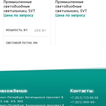
Промышленные
Промышленные
светодиодные
светодиодные
светильники
,
SVT
светильники
,
SVT
Цена по запросу
Цена по запросу
Добавить в корзину
Добавить в корзину
МОЩНОСТЬ, ВТ
288 Вт
СВЕТОВОЙ ПОТОК, ЛМ
40320 Лм
КЛАСС ЗАЩИТЫ, IP
67
Контакты:
нахождения:
+7 (812) 715-86-08
анкт-Петербург, Богатырский проспект д.
 13, оф. 315, 300
+7 (921) 969–60–
Санкт-Петербург, Богатырский проспект д.