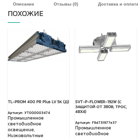
Описание
Отзывы (0)
Доставка и оплат
ПОХОЖИЕ
TL-PROM 400 PR Plus LV 5К (Д)
SVT-P-FLOWER-192W (С
ЗАЩИТОЙ ОТ 380В, ТРОС,
48X4)
УТ000003474
Промышленное
f9d731977e37
светодиодное
Промышленное
освещение
,
светодиодное
Низковольтные