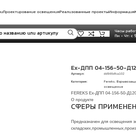
ли
Проектирование освещения
Реализованные проекты
Информация
Часы работ
Пн - Чт: с 
Ex-ДПП 04-156-50-Д1
Артикул:
dd946dfca102
Категория:
,
Fereks
Взрывозащ
освещение
FEREKS Ex-ДПП 04-156-50-Д12
О продукте
СФЕРЫ ПРИМЕНЕН
Предназначен для освещения зо
складских,промышленных,произ