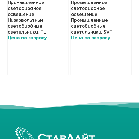
Промышленное
Промышленное
П
светодиодное
светодиодное
с
освещение
,
освещение
,
о
Низковольтные
Промышленные
П
светодиодные
светодиодные
с
светильники
,
TL
светильники
,
SVT
с
Цена по запросу
Цена по запросу
Ц