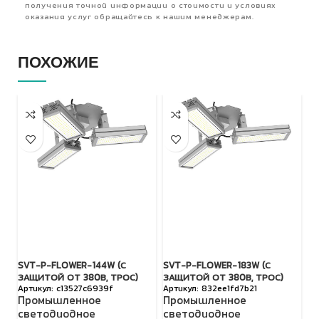
получения точной информации о стоимости и условиях
оказания услуг обращайтесь к нашим менеджерам.
ПОХОЖИЕ
SVT-P-FLOWER-144W (С
SVT-P-FLOWER-183W (С
TL
ЗАЩИТОЙ ОТ 380В, ТРОС)
ЗАЩИТОЙ ОТ 380В, ТРОС)
П
c13527c6939f
832ee1fd7b21
Промышленное
Промышленное
с
светодиодное
светодиодное
о