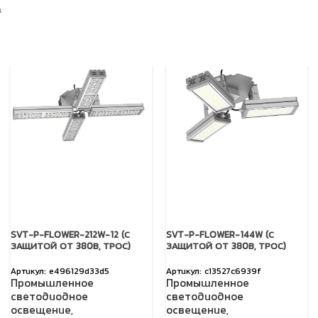
а
SVT-P-FLOWER-212W-12 (С
SVT-P-FLOWER-144W (С
ЗАЩИТОЙ ОТ 380В, ТРОС)
ЗАЩИТОЙ ОТ 380В, ТРОС)
e496129d33d5
c13527c6939f
Промышленное
Промышленное
светодиодное
светодиодное
освещение
,
освещение
,