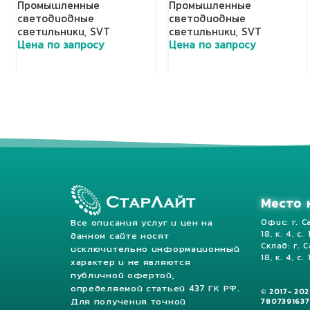
Промышленные
Промышленные
светодиодные
светодиодные
светильники
,
SVT
светильники
,
SVT
Цена по запросу
Цена по запросу
Добавить в корзину
Добавить в корзину
Место 
Все описания услуг и цен на
Офис: г. С
18, к. 4, с.
данном сайте носят
Склад: г. 
исключительно информационный
18, к. 4, с. 
характер и не являются
публичной офертой,
определяемой статьей 437 ГК РФ.
© 2017- 20
Для получения точной
7807391637