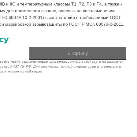
IIB и IIC и температурным классам Т1, Т2, Т3 и Т4, а также к
му для применения в зонах, опасных по воспламенению
 IEC 60079-10-2-2001) в соответствии с требованиями ГОСТ
ной маркировкой взрывозащиты по ГОСТ Р МЭК 60079-0-2011.
су
В корзину
м сайте носят исключительно информационный характер и не являются
татьей 437 ГК РФ. Для получения точной информации о стоимости и
сь к нашим менеджерам.