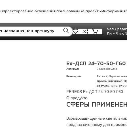
ли
Проектирование освещения
Реализованные проекты
Информация
Часы работ
Пн - Чт: с 
Ex-ДСП 24-70-50-Г60
Артикул:
74206d8e924b
Категория:
,
Fereks
Взрывозащ
,
промышленные
П
,
светильники
Улич
FEREKS Ex-ДСП 24-70-50-Г60
О продукте
СФЕРЫ ПРИМЕНЕН
Взрывозащищенные светильники
предназначенному для применен