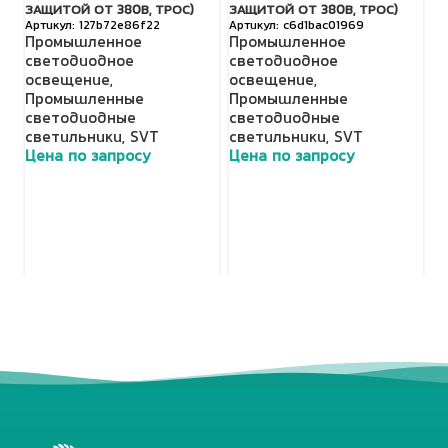
ЗАЩИТОЙ ОТ 380В, ТРОС)
ЗАЩИТОЙ ОТ 380В, ТРОС)
(Д
127b72e86f22
c6d1bac01969
Промышленное
Промышленное
П
светодиодное
светодиодное
с
освещение
,
освещение
,
о
Промышленные
Промышленные
Н
светодиодные
светодиодные
с
светильники
,
SVT
светильники
,
SVT
с
Цена по запросу
Цена по запросу
Ц