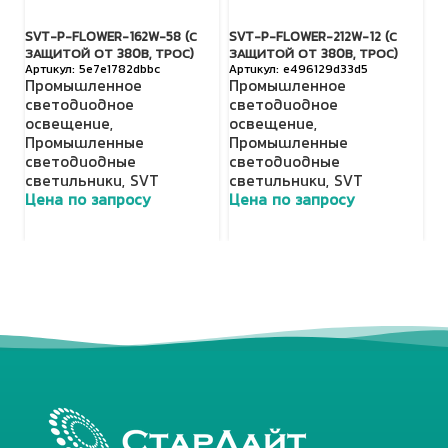
SVT-P-FLOWER-162W-58 (С
SVT-P-FLOWER-212W-12 (С
TL
ЗАЩИТОЙ ОТ 380В, ТРОС)
ЗАЩИТОЙ ОТ 380В, ТРОС)
П
5e7e1782dbbc
e496129d33d5
Промышленное
Промышленное
с
светодиодное
светодиодное
о
освещение
,
освещение
,
Н
Промышленные
Промышленные
с
светодиодные
светодиодные
с
светильники
,
SVT
светильники
,
SVT
Ц
Цена по запросу
Цена по запросу