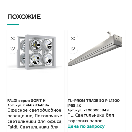
ПОХОЖИЕ
FALDI серия SOFIT H
TL-PROM TRADE 50 P L1200
TL
04b6283a618a
IP65 4К
Офисное светодиодное
T
УТ000005849
TL
,
Светильники для
освещение
,
Потолочные
т
торговых залов
светильники для офиса
,
Ц
Цена по запросу
Faldi
,
Светильники для