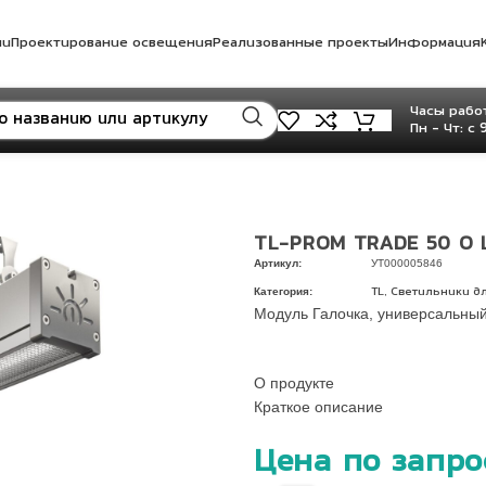
ли
Проектирование освещения
Реализованные проекты
Информация
Часы работ
Пн - Чт: с 
TL-PROM TRADE 50 O L
Артикул:
УТ000005846
Категория:
,
TL
Светильники дл
Модуль Галочка, универсальный
О продукте
Краткое описание
Цена по запро