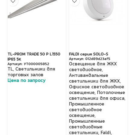
TL-PROM TRADE 50 P L1550
FALDI серия SOLO-S
FA
012d89d23af5
IP65 5К
Освещение для ЖКХ
О
УТ000005852
TL
,
Светильники для
светодиодное
,
о
торговых залов
Антивандальные
с
Цена по запросу
светильники для ЖКХ
,
Fa
Офисное светодиодное
т
освещение
,
Потолочные
Ц
светильники для офиса
,
Промышленное
светодиодное
освещение
,
Промышленные
светодиодные
светильники
,
Faldi
,