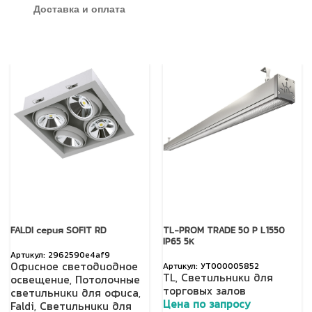
Доставка и оплата
FALDI серия SOFIT RD
TL-PROM TRADE 50 P L1550
IP65 5К
2962590e4af9
Офисное светодиодное
УТ000005852
TL
,
Светильники для
освещение
,
Потолочные
торговых залов
светильники для офиса
,
Цена по запросу
Faldi
,
Светильники для