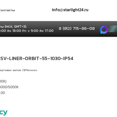
info@starlight24.ru
Контакты
ы (МСК, GMT+3):
8 (812) 715–86–08
9:00 до 18:00 Пт: с 9:00 до 17:00
SV-LINER-ORBIT-55-1030-IP54
,
орговых залов
СВТехникс
00К)
4000/5000К
100
су