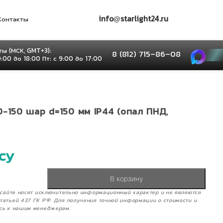
info@starlight24.ru
Контакты
ы (МСК, GMT+3):
8 (812) 715–86–08
9:00 до 18:00 Пт: с 9:00 до 17:00
-150 шар d=150 мм IP44 (опал ПНД,
су
В корзину
м сайте носят исключительно информационный характер и не являются
татьей 437 ГК РФ. Для получения точной информации о стоимости и
сь к нашим менеджерам.