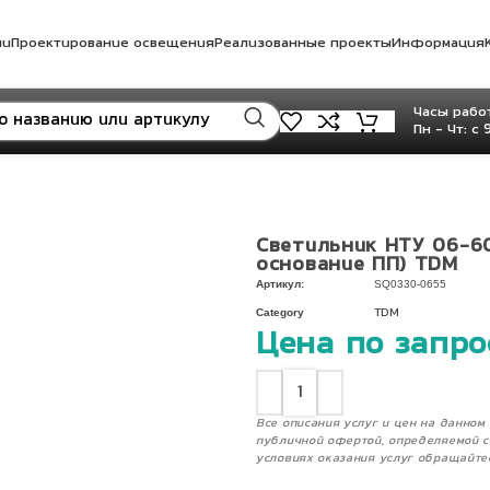
ли
Проектирование освещения
Реализованные проекты
Информация
Часы работ
Пн - Чт: с 
Светильник НТУ 06-60
основание ПП) TDM
Артикул:
SQ0330-0655
Category
TDM
Цена по запро
Все описания услуг и цен на данно
публичной офертой, определяемой с
условиях оказания услуг обращайте