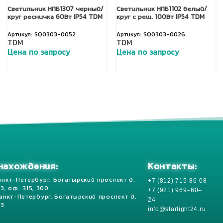
Светильник НПБ1307 черный/
Светильник НПБ1102 белый/
круг ресничка 60Вт IP54 TDM
круг с реш. 100Вт IP54 TDM
SQ0303-0052
SQ0303-0026
TDM
TDM
Цена по запросу
Цена по запросу
Добавить в корзину
Добавить в корзину
Контакты:
нахождения:
+7 (812) 715-86-08
анкт-Петербург, Богатырский проспект д.
 13, оф. 315, 300
+7 (921) 969–60–
Санкт-Петербург, Богатырский проспект д.
24
13
info@starlight24.ru