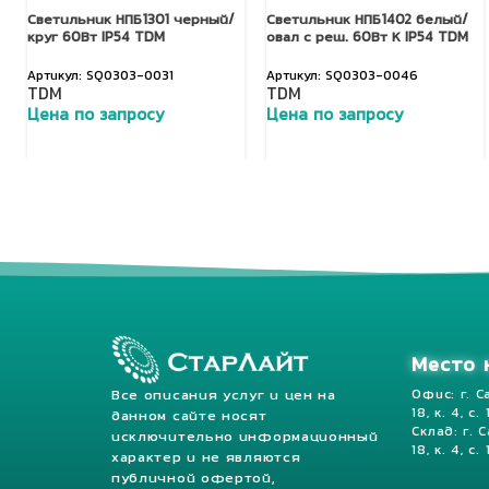
Светильник НПБ1301 черный/
Светильник НПБ1402 белый/
круг 60Вт IP54 TDM
овал с реш. 60Вт К IP54 TDM
SQ0303-0031
SQ0303-0046
TDM
TDM
Цена по запросу
Цена по запросу
Добавить в корзину
Добавить в корзину
Место 
Все описания услуг и цен на
Офис: г. С
18, к. 4, с.
данном сайте носят
Склад: г. 
исключительно информационный
18, к. 4, с. 
характер и не являются
публичной офертой,