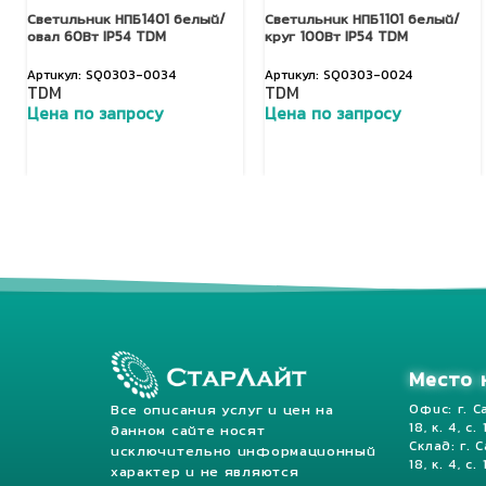
Светильник НПБ1401 белый/
Светильник НПБ1101 белый/
овал 60Вт IP54 TDM
круг 100Вт IP54 TDM
SQ0303-0034
SQ0303-0024
TDM
TDM
Цена по запросу
Цена по запросу
Добавить в корзину
Добавить в корзину
Место 
Все описания услуг и цен на
Офис: г. С
18, к. 4, с.
данном сайте носят
Склад: г. 
исключительно информационный
18, к. 4, с. 
характер и не являются