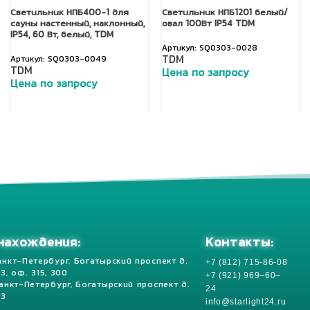
Светильник НПБ400-1 для
Светильник НПБ1201 белый/
сауны настенный, наклонный,
овал 100Вт IP54 TDM
IP54, 60 Вт, белый, TDM
SQ0303-0028
TDM
SQ0303-0049
TDM
Цена по запросу
Цена по запросу
Добавить в корзину
Добавить в корзину
Контакты:
нахождения:
+7 (812) 715-86-08
анкт-Петербург, Богатырский проспект д.
 13, оф. 315, 300
+7 (921) 969–60–
Санкт-Петербург, Богатырский проспект д.
24
13
info@starlight24.ru