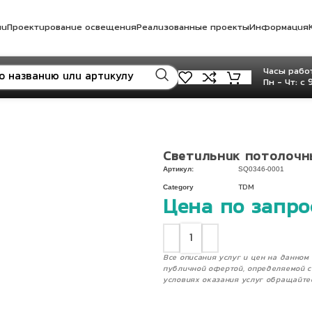
ли
Проектирование освещения
Реализованные проекты
Информация
Часы работ
Пн - Чт: с 
Светильник потолочны
Артикул:
SQ0346-0001
Category
TDM
Цена по запро
Все описания услуг и цен на данно
публичной офертой, определяемой с
условиях оказания услуг обращайте