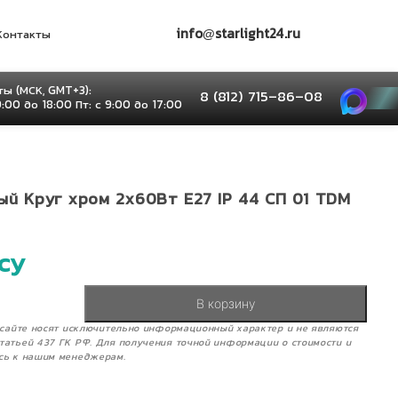
info@starlight24.ru
Контакты
ы (МСК, GMT+3):
8 (812) 715–86–08
9:00 до 18:00 Пт: с 9:00 до 17:00
й Круг хром 2х60Вт E27 IP 44 СП 01 TDM
су
В корзину
м сайте носят исключительно информационный характер и не являются
татьей 437 ГК РФ. Для получения точной информации о стоимости и
сь к нашим менеджерам.