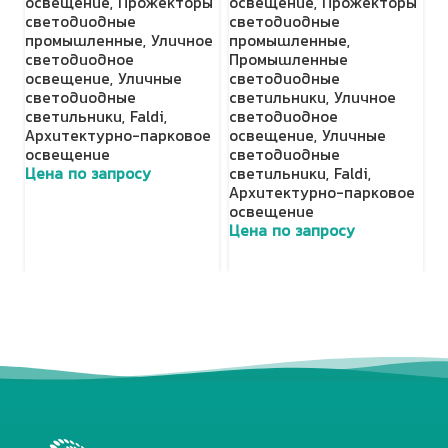
освещение
,
Прожекторы
освещение
,
Прожекторы
У
светодиодные
светодиодные
о
промышленные
,
Уличное
промышленные
,
с
светодиодное
Промышленные
с
освещение
,
Уличные
светодиодные
Ц
светодиодные
светильники
,
Уличное
светильники
,
Faldi
,
светодиодное
Архитектурно-парковое
освещение
,
Уличные
освещение
светодиодные
Цена по запросу
светильники
,
Faldi
,
Архитектурно-парковое
освещение
Цена по запросу