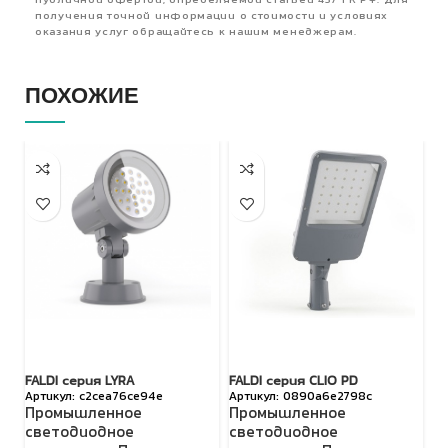
публичной офертой, определяемой статьей 437 ГК РФ. Для
получения точной информации о стоимости и условиях
оказания услуг обращайтесь к нашим менеджерам.
ПОХОЖИЕ
FALDI серия LYRA
FALDI серия CLIO PD
Vi
c2cea76ce94e
0890a6e2798c
14
Промышленное
Промышленное
с
светодиодное
светодиодное
26