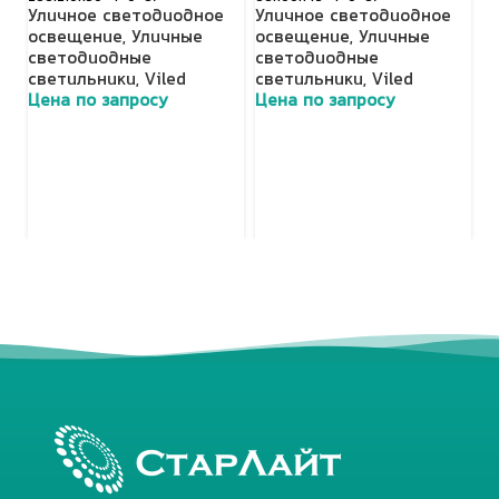
о
Уличное светодиодное
Уличное светодиодное
с
освещение
,
Уличные
освещение
,
Уличные
п
светодиодные
светодиодные
с
светильники
,
Viled
светильники
,
Viled
о
Цена по запросу
Цена по запросу
с
с
А
о
Ц