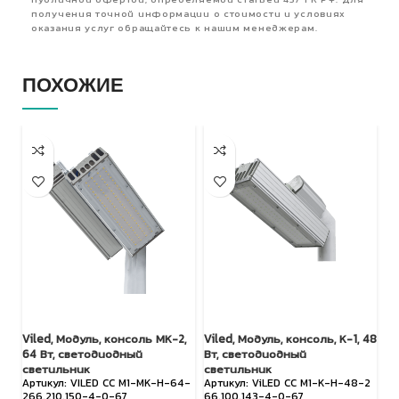
публичной офертой, определяемой статьей 437 ГК РФ. Для
получения точной информации о стоимости и условиях
оказания услуг обращайтесь к нашим менеджерам.
ПОХОЖИЕ
Viled, Модуль, консоль МК-2,
Viled, Модуль, консоль, К-1, 48
FA
64 Вт, светодиодный
Вт, светодиодный
П
светильник
светильник
VILED СС М1-МК-Н-64-
ViLED СС М1-К-Н-48-2
с
266.210.150-4-0-67
66.100.143-4-0-67