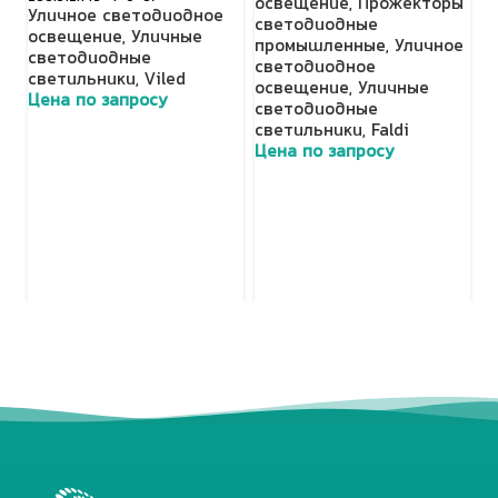
освещение
,
Прожекторы
с
Уличное светодиодное
светодиодные
с
освещение
,
Уличные
промышленные
,
Уличное
Ц
светодиодные
светодиодное
светильники
,
Viled
освещение
,
Уличные
Цена по запросу
светодиодные
светильники
,
Faldi
Цена по запросу