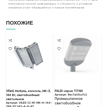
публичной офертой, определяемой статьей 437 ГК РФ. Для
получения точной информации о стоимости и условиях
оказания услуг обращайтесь к нашим менеджерам.
ПОХОЖИЕ
Viled, Модуль, консоль, МК-3,
FALDI серия TITAN
LE
9ec7a43ccfc2
144 Вт, светодиодный
Промышленное
У
светильник
VILED СС М1-МК-Н-144-
светодиодное
о
266.312.143-4-0-67