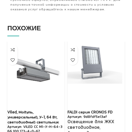
публичной офертой, определяемой статьей 437 ГК РФ. Для
получения точной информации о стоимости и условиях
оказания услуг обращайтесь к нашим менеджерам.
ПОХОЖИЕ
Viled, Модуль,
FALDI серия CRONOS FD
Vi
9d8fdf5e13af
универсальный, У-1, 64 Вт,
96
Освещение для ЖКХ
светодиодный светильник
с
VILED СС М1-У-Н-64-3
светодиодное
,
66.100.173-4-0-67
26