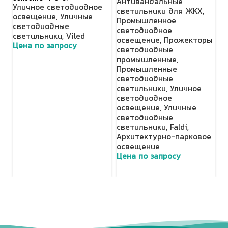
Антивандальные
Уличное светодиодное
У
светильники для ЖКХ
,
освещение
,
Уличные
о
Промышленное
светодиодные
с
светодиодное
светильники
,
Viled
с
освещение
,
Прожекторы
Цена по запросу
Ц
светодиодные
промышленные
,
Промышленные
светодиодные
светильники
,
Уличное
светодиодное
освещение
,
Уличные
светодиодные
светильники
,
Faldi
,
Архитектурно-парковое
освещение
Цена по запросу