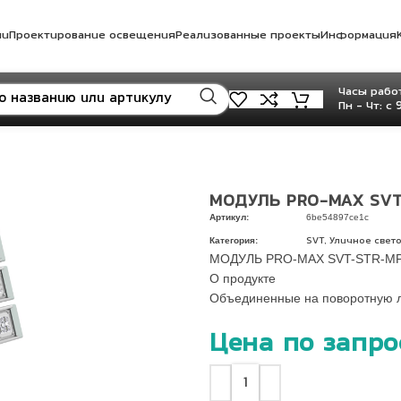
ли
Проектирование освещения
Реализованные проекты
Информация
Часы работ
Пн - Чт: с 
МОДУЛЬ PRO-MAX SVT
Артикул:
6be54897ce1c
Категория:
,
SVT
Уличное свет
МОДУЛЬ PRO-MAX SVT-STR-MP
О продукте
Объединенные на поворотную л
Цена по запро