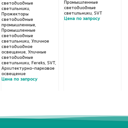
Промышленные
светодиодные
светодиодные
светильники
,
светильники
,
SVT
Прожекторы
Цена по запросу
светодиодные
промышленные
,
Добавить в корзину
Промышленные
светодиодные
светильники
,
Уличное
светодиодное
освещение
,
Уличные
светодиодные
светильники
,
Fereks
,
SVT
,
Архитектурно-парковое
освещение
Цена по запросу
Добавить в корзину