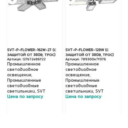
SVT-P-FLOWER-162W-27 (С
SVT-P-FLOWER-128W (С
SV
ЗАЩИТОЙ ОТ 380В, ТРОС)
ЗАЩИТОЙ ОТ 380В, ТРОС)
29
127b72e86f22
789300e7f076
Промышленное
Промышленное
О
светодиодное
светодиодное
о
освещение
,
освещение
,
с
Промышленные
Промышленные
П
светодиодные
светодиодные
с
светильники
,
SVT
светильники
,
SVT
С
Цена по запросу
Цена по запросу
о
Ц