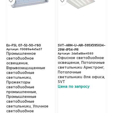
Ex-FSL 07-52-50-Г60
SVT-ARM-U-AIR-595X595X34-
S
f0089a4e5a37
29W-IP54-PR
З
Промышленное
2da5a8be4593
Офисное светодиодное
П
светодиодное
освещение
,
Потолочные
с
освещение
,
светильники Армстронг
,
о
Взрывозащищенные
Потолочные
П
светодиодные
светильники для офиса
,
с
светильники
,
SVT
с
Прожекторы
Цена по запросу
Ц
светодиодные
промышленные
,
Промышленные
светодиодные
светильники
,
Уличное
светодиодное