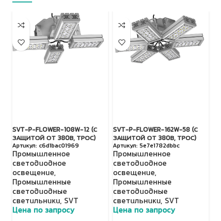
SVT-P-FLOWER-108W-12 (С
SVT-P-FLOWER-162W-58 (С
SV
ЗАЩИТОЙ ОТ 380В, ТРОС)
ЗАЩИТОЙ ОТ 380В, ТРОС)
З
c6d1bac01969
5e7e1782dbbc
Промышленное
Промышленное
П
светодиодное
светодиодное
с
освещение
,
освещение
,
о
Промышленные
Промышленные
П
светодиодные
светодиодные
с
светильники
,
SVT
светильники
,
SVT
с
Цена по запросу
Цена по запросу
Ц