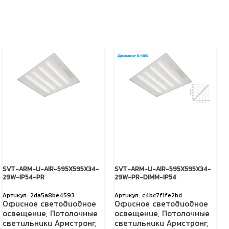
SVT-ARM-U-AIR-595X595X34-
SVT-ARM-U-AIR-595X595X34-
29W-IP54-PR
29W-PR-DIMM-IP54
2da5a8be4593
c4bc7f1fe2bd
Офисное светодиодное
Офисное светодиодное
освещение
,
Потолочные
освещение
,
Потолочные
светильники Армстронг
,
светильники Армстронг
,