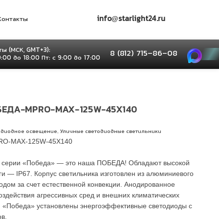
info@starlight24.ru
Контакты
ы (МСК, GMT+3):
8 (812) 715–86–08
9:00 до 18:00 Пт: с 9:00 до 17:00
ЕДА-MPRO-MAX-125W-45X140
,
одиодное освещение
Уличные светодиодные светильники
RO-MAX-125W-45X140
 серии «Победа» — это наша ПОБЕДА! Обладают высокой
ги — IP67. Корпус светильника изготовлен из алюминиевого
дом за счет естественной конвекции. Анодированное
оздействия агрессивных сред и внешних климатических
ии «Победа» установлены энергоэффективные светодиоды с
в.