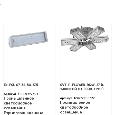
а
Ex-FSL 07-52-50-K15
SVT-P-FLOWER-162W-27 (С
ЗАЩИТОЙ ОТ 380В, ТРОС)
e183cecf2d94
Промышленное
127b72e86f22
Промышленное
светодиодное
светодиодное
освещение
,
освещение
,
Взрывозащищенные