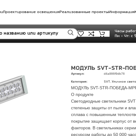
ли
Проектирование освещения
Реализованные проекты
Информация
Часы работ
Пн - Чт: с 
МОДУЛЬ SVT-STR-ПОБ
Артикул:
d4a986f9db76
Категория:
,
SVT
Уличное свет
МОДУЛЬ SVT-STR-ПОБЕДА-MP
О продукте
Светодиодные светильники SVT
степенью защиты от пыли и вла
сплава с повышенным теплоотво
покрытие защищает корпус от в
факторов. В светильниках сер
ресурсом работы до 50 000 часо