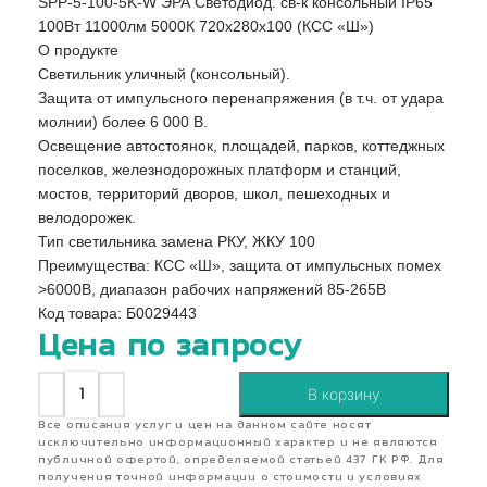
SPP-5-100-5K-W ЭРА Светодиод. св-к консольный IP65
100Вт 11000лм 5000К 720x280x100 (КСС «Ш»)
О продукте
Светильник уличный (консольный).
Защита от импульсного перенапряжения (в т.ч. от удара
молнии) более 6 000 В.
Освещение автостоянок, площадей, парков, коттеджных
поселков, железнодорожных платформ и станций,
мостов, территорий дворов, школ, пешеходных и
велодорожек.
Тип светильника замена РКУ, ЖКУ 100
Преимущества: КСС «Ш», защита от импульсных помех
>6000В, диапазон рабочих напряжений 85-265В
Код товара: Б0029443
Цена по запросу
В корзину
Все описания услуг и цен на данном сайте носят
исключительно информационный характер и не являются
публичной офертой, определяемой статьей 437 ГК РФ. Для
получения точной информации о стоимости и условиях