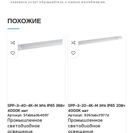
оказания услуг обращайтесь к нашим менеджерам.
ПОХОЖИЕ
SPP-3-40-4K-M ЭРА IP65 36Вт
SPP-3-20-4K-M ЭРА IP65 20Вт
SP
4000K мат
4000K мат
65
5fabba3b4097
9263abcf977d
Промышленное
Промышленное
П
светодиодное
светодиодное
с
освещение
,
освещение
,
о