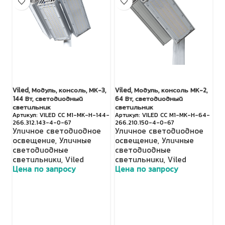
Viled, Модуль, консоль, МК-3,
Viled, Модуль, консоль МК-2,
Vi
144 Вт, светодиодный
64 Вт, светодиодный
Вт
светильник
светильник
с
VILED СС М1-МК-Н-144-
VILED СС М1-МК-Н-64-
266.312.143-4-0-67
266.210.150-4-0-67
66
Уличное светодиодное
Уличное светодиодное
У
освещение
,
Уличные
освещение
,
Уличные
о
светодиодные
светодиодные
с
светильники
,
Viled
светильники
,
Viled
с
Цена по запросу
Цена по запросу
Ц