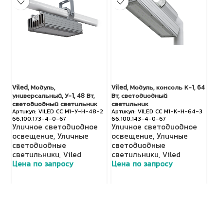
Viled, Модуль,
Viled, Модуль, консоль К-1, 64
LE
универсальный, У-1, 48 Вт,
Вт, светодиодный
У
светодиодный светильник
светильник
VILED СС М1-У-Н-48-2
VILED СС М1-К-Н-64-3
о
66.100.173-4-0-67
66.100.143-4-0-67
с
Уличное светодиодное
Уличное светодиодное
с
освещение
,
Уличные
освещение
,
Уличные
Ц
светодиодные
светодиодные
светильники
,
Viled
светильники
,
Viled
Цена по запросу
Цена по запросу